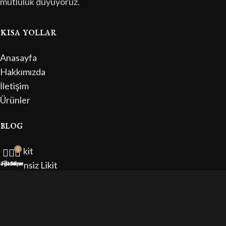
mutluluk duyuyoruz.
kısa yollar
Anasayfa
Hakkımızda
İletişim
Ürünler
blog
Salt Likit
0
Nikotinsiz Likit
ağaza
Filtreler
Sepet
Hesabım
En İyi Likit
Likit Fiyatları
bilgilendirme