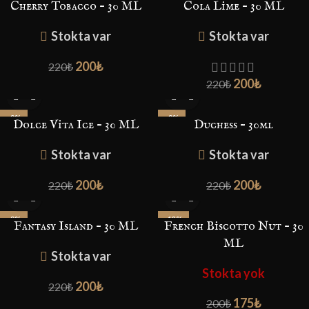
Cherry Tobacco – 30 ML
Cola Lime – 30 ML
Stokta var
Stokta var
200
₺
220
₺
200
₺
220
₺
-9%
-9%
Dolce Vita Ice – 30 ML
Duchess – 30ml
Stokta var
Stokta var
200
₺
200
₺
220
₺
220
₺
-9%
-13%
Fantasy Island – 30 ML
French Biscotto Nut – 30
ML
Stokta var
Stokta yok
200
₺
220
₺
175
₺
200
₺