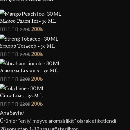
Mango Peach Ice- 30 ML
200
₺
220
₺
Strong Tobacco - 30 ML
200
₺
220
₺
Abraham Lincoln - 30 ML
200
₺
220
₺
Cola Lime - 30 ML
200
₺
220
₺
Ana Sayfa
Ürünler “en iyi meyve aromalı likit” olarak etiketlendi
28 sonuçtan 1-12 arası gösteriliyor