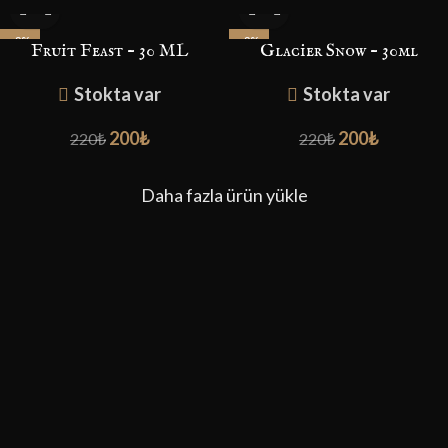
-9%
-9%
Fruit Feast – 30 ML
Glacier Snow – 30ml
Stokta var
Stokta var
200
₺
200
₺
220
₺
220
₺
Daha fazla ürün yükle