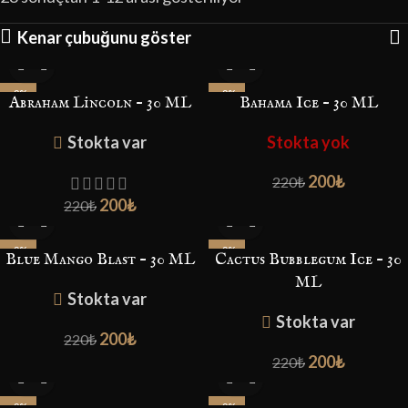
Kenar çubuğunu göster
-9%
-9%
Abraham Lincoln – 30 ML
Bahama Ice – 30 ML
Stokta var
Stokta yok
200
₺
220
₺
200
₺
220
₺
-9%
-9%
Blue Mango Blast – 30 ML
Cactus Bubblegum Ice – 30
ML
Stokta var
Stokta var
200
₺
220
₺
200
₺
220
₺
-9%
-9%