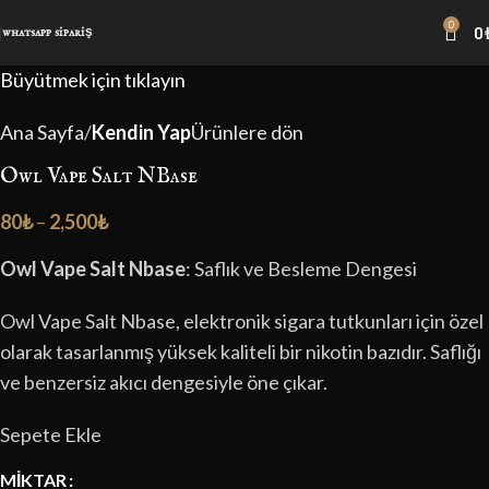
Hot
0
0
whatsapp sipariş
Büyütmek için tıklayın
Ana Sayfa
Kendin Yap
Ürünlere dön
Owl Vape Salt NBase
80
₺
–
2,500
₺
Owl Vape Salt Nbase
: Saflık ve Besleme Dengesi
Owl Vape Salt Nbase, elektronik sigara tutkunları için özel
olarak tasarlanmış yüksek kaliteli bir nikotin bazıdır. Saflığı
ve benzersiz akıcı dengesiyle öne çıkar.
Sepete Ekle
MIKTAR