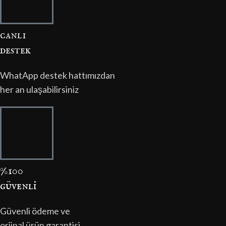
canli
destek
WhatApp destek hattımızdan
her an ulaşabilirsiniz
%100
güvenli̇
Güvenli ödeme ve
orjinal ürün garantisi