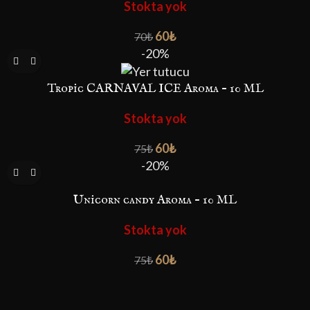
Stokta yok
60
₺
70
₺
-20%
Tropic CARNAVAL ICE Aroma – 10 ML
Stokta yok
60
₺
75
₺
-20%
Unicorn candy Aroma – 10 ML
Stokta yok
60
₺
75
₺