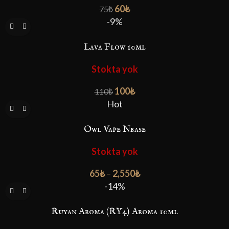
60
₺
75
₺
-9%
Lava Flow 10ml
Stokta yok
100
₺
110
₺
Hot
Owl Vape Nbase
Stokta yok
65
₺
–
2,550
₺
-14%
Ruyan Aroma (RY4) Aroma 10ml