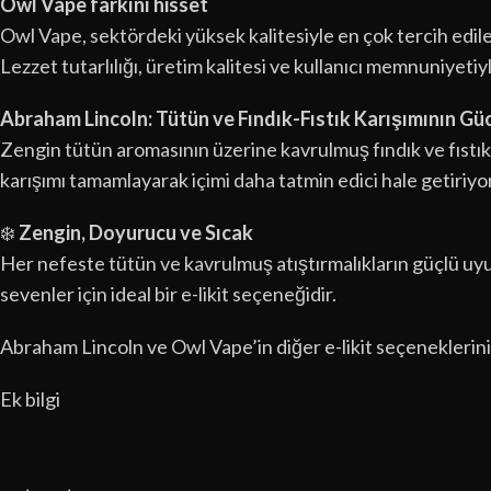
Owl Vape farkını hisset
Owl Vape, sektördeki yüksek kalitesiyle en çok tercih edilen 
Lezzet tutarlılığı, üretim kalitesi ve kullanıcı memnuniyetiy
Abraham Lincoln: Tütün ve Fındık-Fıstık Karışımının Gü
Zengin tütün aromasının üzerine kavrulmuş fındık ve fıstık
karışımı tamamlayarak içimi daha tatmin edici hale getiriyo
❄️
Zengin, Doyurucu ve Sıcak
Her nefeste tütün ve kavrulmuş atıştırmalıkların güçlü uyu
sevenler için ideal bir e-likit seçeneğidir.
Abraham Lincoln ve Owl Vape’in diğer e-likit seçenekleri
Ek bilgi