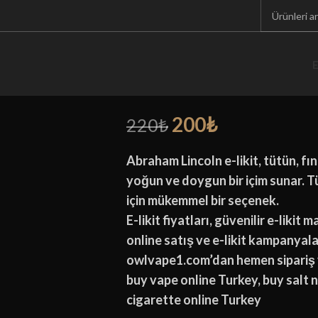
Ana Sayfa
E-Likit
Owl Likit
Abraha
Abraham Lincoln 
E
(
1
müşteri değerlendirme
200
₺
220
₺
Abraham Lincoln e-likit, tütün, fın
yoğun ve doygun bir içim sunar. Tü
için mükemmel bir seçenek.
E-likit fiyatları, güvenilir e-likit 
online satış ve e-likit kampanyaları
owlvape1.com’dan hemen sipariş 
buy vape online Turkey, buy salt n
cigarette online Turkey