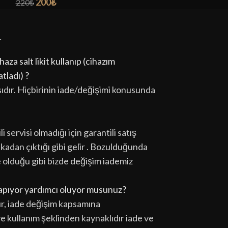
200
₺
200
₺
220
₺
220
₺
r
aza salt likit kullanıp (cihazım
tladı) ?
sıdır. Hiçbirinin iade/değişimi konusunda
i servisi olmadığı için garantili satış
ikadan çıktığı gibi gelir . Bozulduğunda
e olduğu gibi bizde değişim iademiz
 yapıyor yardımcı oluyor musunuz?
ır, iade değişim kapsamına
 ve kullanım şeklinden kaynaklıdır iade ve