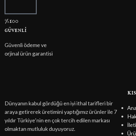
%100
güvenli̇
Güvenli ödeme ve
orjinal ürün garantisi
kı
Dünyanın kabul gördüğü en iyi ithal tarifleri bir
Ana
araya getirerek üretimini yaptığımız ürünler ile 7
Hak
yıldır Türkiye’nin en çok tercih edilen markası
İlet
olmaktan mutluluk duyuyoruz.
Ürü