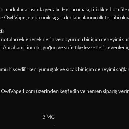
markalar arasında yer alır. Her aroması, titizlikle formüle ed
le Owl Vape, elektronik sigara kullanıcılarının ilk tercihi ol
cü
 notaları eklenerek derin ve doyurucu bir içim deneyimi sun
r. Abraham Lincoln, yoğun ve sofistike lezzetleri sevenler 
mu hissedilirken, yumuşak ve sıcak bir içim deneyimi sağlan
ni OwlVape1.com üzerinden keşfedin ve hemen sipariş verin
3 MG
,