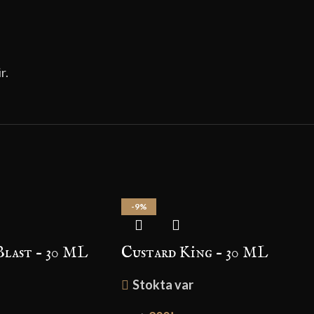
r.
-9%
last – 30 ML
Custard King – 30 ML
Stokta var