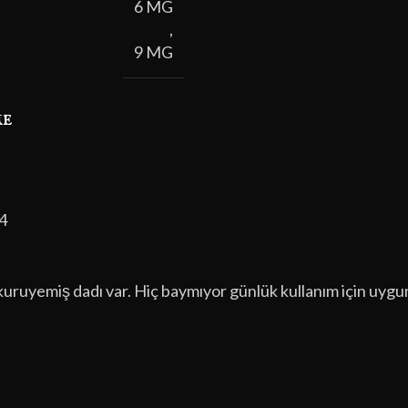
6 MG
,
9 MG
me
4
kuruyemiş dadı var. Hiç baymıyor günlük kullanım için uygu