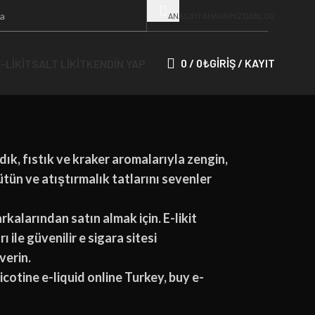
m Lincoln – 30 ML
ANASAYFA
HAKKIMIZDA
BLOG
– 30 ML
0
/
0
₺
GIRIŞ / KAYIT
-LIKIT
SALT LIKIT
KENDIN YAP
si)
dık, fıstık ve kraker aromalarıyla zengin,
tün ve atıştırmalık tatlarını sevenler
markalarından satın almak için. E-likit
 ile güvenilir e sigara sitesi
verin.
icotine e-liquid online Turkey, buy e-