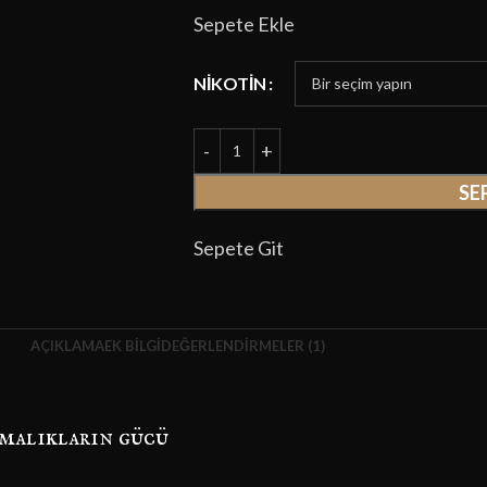
Sepete Ekle
NIKOTIN
SE
Sepete Git
AÇIKLAMA
EK BILGI
DEĞERLENDIRMELER (1)
rmalıkların gücü