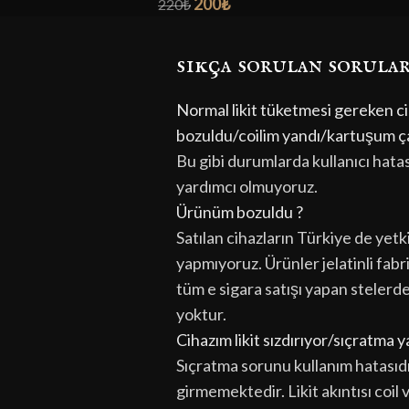
200
₺
220
₺
sıkça sorulan sorula
Normal likit tüketmesi gereken cih
bozuldu/coilim yandı/kartuşum ça
Bu gibi durumlarda kullanıcı hata
yardımcı olmuyoruz.
Ürünüm bozuldu ?
Satılan cihazların Türkiye de yetkil
yapmıyoruz. Ürünler jelatinli fabr
tüm e sigara satışı yapan stelerd
yoktur.
Cihazım likit sızdırıyor/sıçratma
Sıçratma sorunu kullanım hatasıd
girmemektedir. Likit akıntısı coil