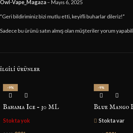
Owl-Vape_Magaza
–
Mayıs 6, 2025
“Geri bildiriminiz bizi mutlu etti, keyifli buharlar dileriz!”
Sadece bu ürünü satın almış olan müşteriler yorum yapabili
i̇lgili ürünler
-9%
-9%
Bahama Ice – 30 ML
Blue Mango B
Stokta yok
Stokta var