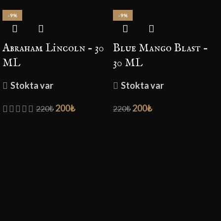
-9%
-9%
Abraham Lincoln – 30
Blue Mango Blast –
ML
30 ML
Stokta var
Stokta var
200
₺
200
₺
220
₺
220
₺