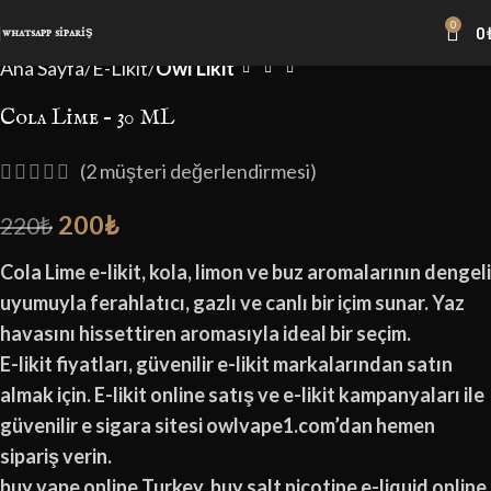
0
0
-9%
whatsapp sipariş
Ana Sayfa
E-Likit
Owl Likit
Cola Lime – 30 ML
(
2
müşteri değerlendirmesi)
200
₺
220
₺
Cola Lime e-likit, kola, limon ve buz aromalarının dengeli
uyumuyla ferahlatıcı, gazlı ve canlı bir içim sunar. Yaz
havasını hissettiren aromasıyla ideal bir seçim.
E-likit fiyatları, güvenilir e-likit markalarından satın
almak için. E-likit online satış ve e-likit kampanyaları ile
güvenilir e sigara sitesi owlvape1.com’dan hemen
sipariş verin.
buy vape online Turkey, buy salt nicotine e-liquid online