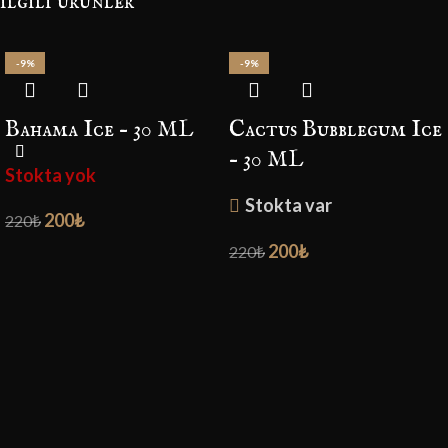
i̇lgili ürünler
-9%
-9%
Bahama Ice – 30 ML
Cactus Bubblegum Ice
– 30 ML
Stokta yok
Stokta var
200
₺
220
₺
200
₺
220
₺