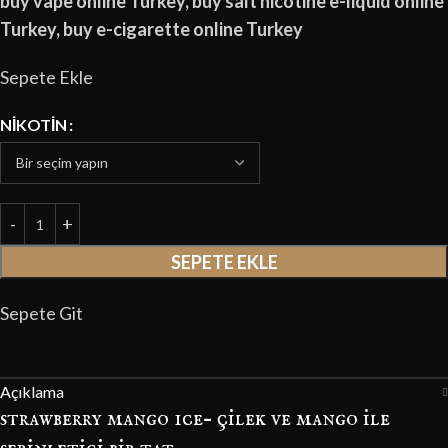
buy vape online Turkey, buy salt nicotine e-liquid online
Turkey, buy e-cigarette online Turkey
Sepete Ekle
NIKOTIN
SEPETE EKLE
Sepete Git
Açıklama
strawberry mango ıce– çilek ve mango ile