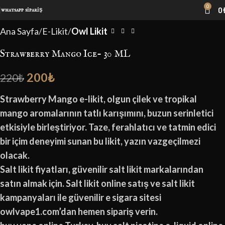
0
0
whatsapp sipariş
-9%
Ana Sayfa
E-Likit
Owl Likit
Strawberry Mango Ice- 30 ML
200
₺
220
₺
Strawberry Mango e-likit, olgun çilek ve tropikal
mango aromalarının tatlı karışımını, buzun serinletici
etkisiyle birleştiriyor. Taze, ferahlatıcı ve tatmin edici
bir içim deneyimi sunan bu likit, yazın vazgeçilmezi
olacak.
Salt likit fiyatları, güvenilir salt likit markalarından
satın almak için. Salt likit online satış ve salt likit
kampanyaları ile güvenilir e sigara sitesi
owlvape1.com’dan hemen sipariş verin.