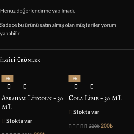
Henüz değerlendirme yapılmadı.
Sadece bu ürünü satın almış olan müşteriler yorum
yapabilir.
i̇lgili ürünler
-9%
-9%
Abraham Lincoln – 30
Cola Lime – 30 ML
ML
Stokta var
Stokta var
200
₺
220
₺