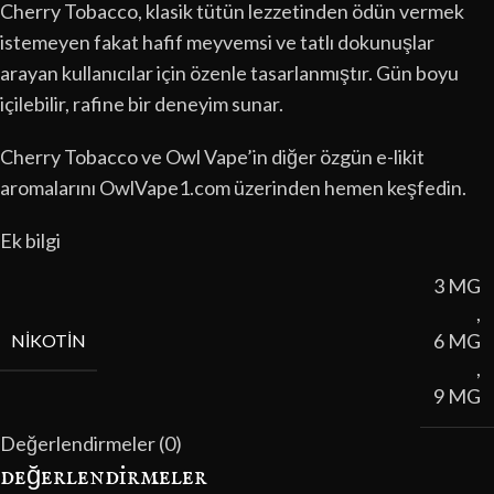
Cherry Tobacco, klasik tütün lezzetinden ödün vermek
istemeyen fakat hafif meyvemsi ve tatlı dokunuşlar
arayan kullanıcılar için özenle tasarlanmıştır. Gün boyu
içilebilir, rafine bir deneyim sunar.
Cherry Tobacco ve Owl Vape’in diğer özgün e-likit
aromalarını OwlVape1.com üzerinden hemen keşfedin.
Ek bilgi
3 MG
,
6 MG
NIKOTIN
,
9 MG
Değerlendirmeler (0)
değerlendirmeler