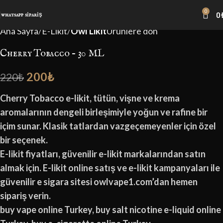
0
0
-9%
whatsapp sipariş
Ana Sayfa
E-Likit
Owl Likit
Ürünlere dön
Cherry Tobacco – 30 ML
200
₺
220
₺
Cherry Tobacco e-likit, tütün, vişne ve krema
aromalarının dengeli birleşimiyle yoğun ve rafine bir
içim sunar. Klasik tatlardan vazgeçemeyenler için özel
bir seçenek.
E-likit fiyatları, güvenilir e-likit markalarından satın
almak için. E-likit online satış ve e-likit kampanyaları ile
güvenilir e sigara sitesi owlvape1.com’dan hemen
sipariş verin.
buy vape online Turkey, buy salt nicotine e-liquid online