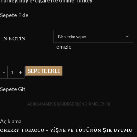
Turkey, buy e-cigarette online Turkey
Sepete Ekle
NIKOTIN
Temizle
SEPETE EKLE
Sepete Git
AÇIKLAMA
EK BILGI
DEĞERLENDIRMELER (0)
Açıklama
cherry tobacco – vişne ve tütünün şık uyumu