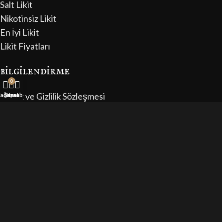
Salt Likit
Nikotinsiz Likit
En İyi Likit
Likit Fiyatları
bilgilendirme
0
Üyelik ve Gizlilik Sözleşmesi
ağaza
Sepet
Hesabım
Mesafeli Satış Sözleşmesi
Sipariş Bilgilendirme Formu
İptal ve İade Koşulları
Tüm hakları saklıdır. Copyright © 2024