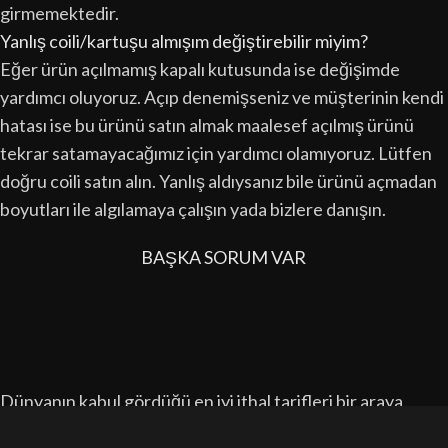
girmemektedir.
Yanlış coili/kartuşu almışım değiştirebilir miyim?
Eğer ürün açılmamış kapalı kutusunda ise değişimde
yardımcı oluyoruz. Açıp denemişseniz ve müşterinin kendi
hatası ise bu ürünü satın almak maalesef açılmış ürünü
tekrar satamayacağımız için yardımcı olamıyoruz. Lütfen
doğru coili satın alın. Yanlış aldıysanız bile ürünü açmadan
boyutları ile algılamaya çalışın yada bizlere danışın.
BAŞKA SORUM VAR
Dünyanın kabul gördüğü en iyi ithal tarifleri bir araya
getirerek üretimini yaptığımız ürünler ile 7 yıldır