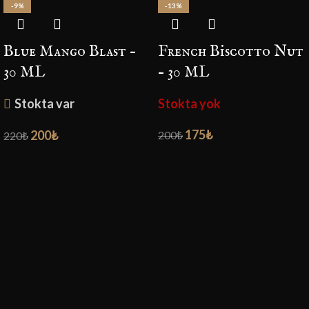
-9%
-13%
Blue Mango Blast –
French Biscotto Nut
30 ML
– 30 ML
Stokta var
Stokta yok
175
₺
200
₺
200
₺
220
₺