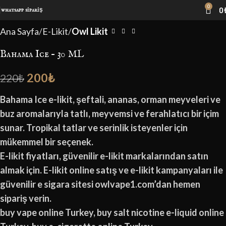
0
0
whatsapp sipariş
-9%
Ana Sayfa
E-Likit
Owl Likit
Bahama Ice – 30 ML
200
₺
220
₺
Bahama Ice e-likit, şeftali, ananas, orman meyveleri ve
buz aromalarıyla tatlı, meyvemsi ve ferahlatıcı bir içim
sunar. Tropikal tatlar ve serinlik isteyenler için
mükemmel bir seçenek.
E-likit fiyatları, güvenilir e-likit markalarından satın
almak için. E-likit online satış ve e-likit kampanyaları ile
güvenilir e sigara sitesi owlvape1.com’dan hemen
sipariş verin.
buy vape online Turkey, buy salt nicotine e-liquid online