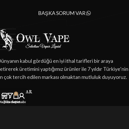
BAŞKA SORUM VAR
ünyanın kabul gördüğü en iyi ithal tarifleri bir araya
etirerek üretimini yaptığımız ürünler ile 7 yıldır Türkiye’nin
n çok tercih edilen markası olmaktan mutluluk duyuyoruz.
kısa yollar
0
Mağaza
Filtreler
Sepet
Hesabım
Anasayfa
Hakkımızda
İletişim