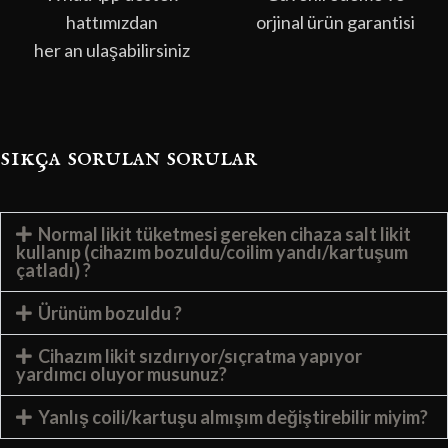
hattımızdan
orjinal ürün garantisi
her an ulaşabilirsiniz
sıkça sorulan sorular
Normal likit tüketmesi gereken cihaza salt likit
kullanıp (cihazım bozuldu/coilim yandı/kartuşum
çatladı) ?
Ürünüm bozuldu ?
Cihazım likit sızdırıyor/sıçratma yapıyor
yardımcı oluyor musunuz?
Yanlış coili/kartuşu almışım değiştirebilir miyim?