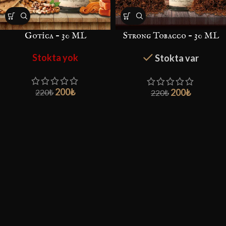
Gotica – 30 ML
Strong Tobacco – 30 ML
Stokta yok
Stokta var
200
₺
200
₺
220
₺
220
₺