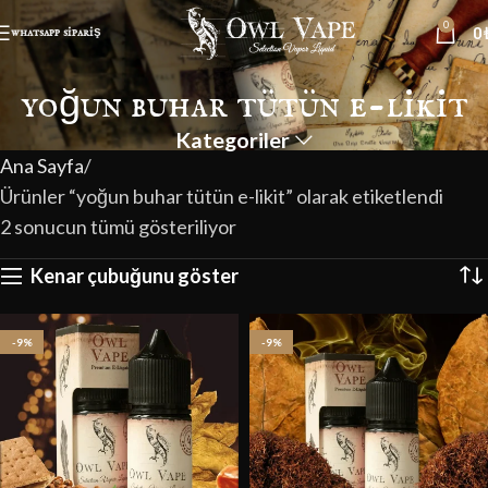
0
0
whatsapp sipariş
yoğun buhar tütün e-likit
Kategoriler
Ana Sayfa
Ürünler “yoğun buhar tütün e-likit” olarak etiketlendi
2 sonucun tümü gösteriliyor
Kenar çubuğunu göster
-9%
-9%