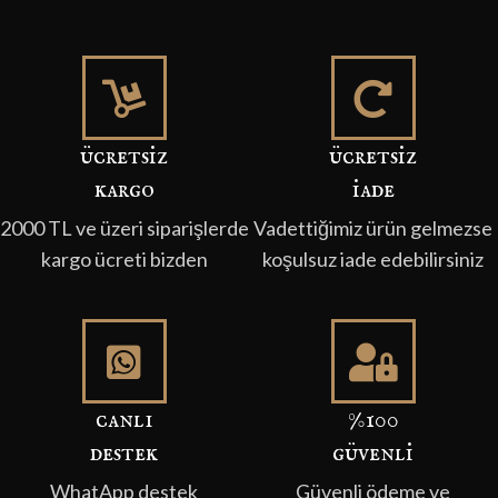
ücretsi̇z
ücretsi̇z
kargo
i̇ade
2000 TL ve üzeri siparişlerde
Vadettiğimiz ürün gelmezse
kargo ücreti bizden
koşulsuz iade edebilirsiniz
canli
%100
destek
güvenli̇
WhatApp destek
Güvenli ödeme ve