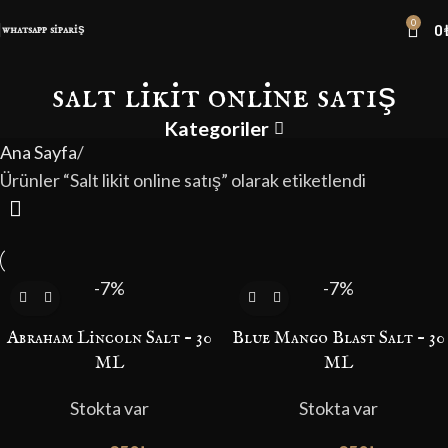
0
0
whatsapp sipariş
salt likit online satış
Kategoriler
Ana Sayfa
Ürünler “Salt likit online satış” olarak etiketlendi
-7%
-7%
Abraham Lincoln Salt – 30
Blue Mango Blast Salt – 30
ML
ML
Stokta var
Stokta var