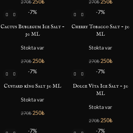
250
₺
250
₺
270
₺
270
₺
-7%
-7%
Cactus Bublegum Ice Salt –
Cherry Tobacco Salt – 30
30 ML
ML
Stokta var
Stokta var
250
₺
250
₺
270
₺
270
₺
-7%
-7%
Custard king Salt 30 ML
Dolce Vita Ice Salt – 30
ML
Stokta var
Stokta var
250
₺
270
₺
250
₺
270
₺
-7%
-7%