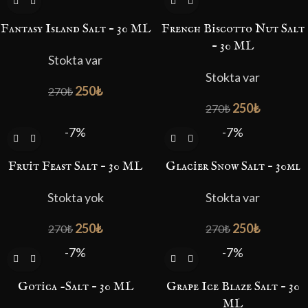
Fantasy Island Salt – 30 ML
French Biscotto Nut Salt
– 30 ML
Stokta var
Stokta var
250
₺
270
₺
250
₺
270
₺
-7%
-7%
Fruit Feast Salt – 30 ML
Glacier Snow Salt – 30ml
Stokta yok
Stokta var
250
₺
250
₺
270
₺
270
₺
-7%
-7%
Gotica -Salt – 30 ML
Grape Ice Blaze Salt – 30
ML