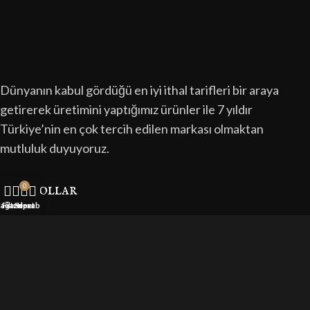
Dünyanın kabul gördüğü en iyi ithal tarifleri bir araya
getirerek üretimini yaptığımız ürünler ile 7 yıldır
Türkiye’nin en çok tercih edilen markası olmaktan
mutluluk duyuyoruz.
kısa yollar
0
ağaza
Filtreler
Sepet
Hesabım
Anasayfa
Hakkımızda
İletişim
Ürünler