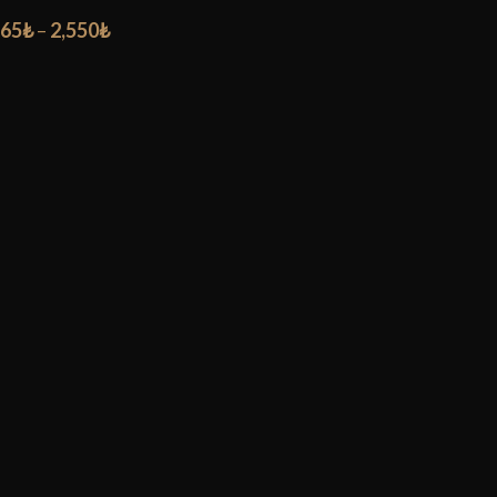
65
₺
–
2,550
₺