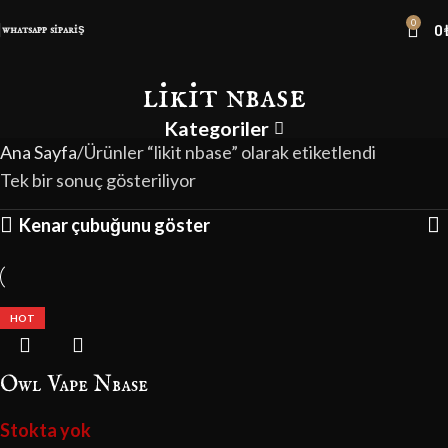
0
0
whatsapp sipariş
likit nbase
Kategoriler
Ana Sayfa
Ürünler “likit nbase” olarak etiketlendi
Tek bir sonuç gösteriliyor
Kenar çubuğunu göster
HOT
Owl Vape Nbase
Stokta yok