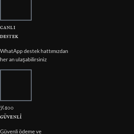
canli
destek
WhatApp destek hattımızdan
her an ulaşabilirsiniz
%100
güvenli̇
Güvenli ödeme ve