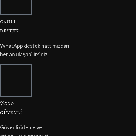
canli
destek
WhatApp destek hattımızdan
her an ulaşabilirsiniz
%100
güvenli̇
Güvenli ödeme ve
orjinal ürün garantisi