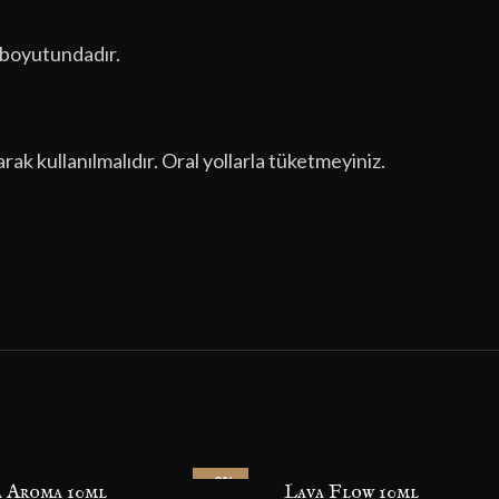
L boyutundadır.
arak kullanılmalıdır. Oral yollarla tüketmeyiniz.
-9%
a Aroma 10ml
Lava Flow 10ml