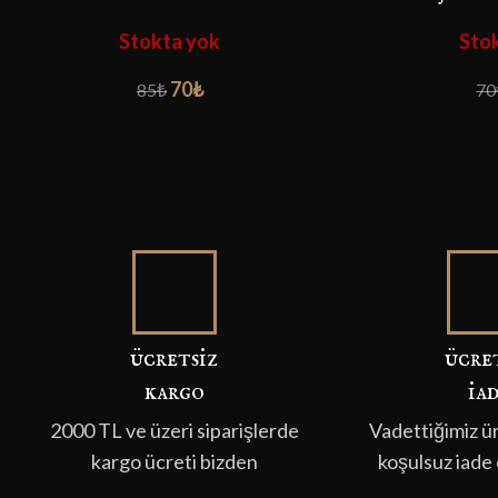
Stokta yok
Sto
70
₺
85
₺
70
ücretsi̇z
ücret
kargo
i̇a
2000 TL ve üzeri siparişlerde
Vadettiğimiz ü
kargo ücreti bizden
koşulsuz iade 