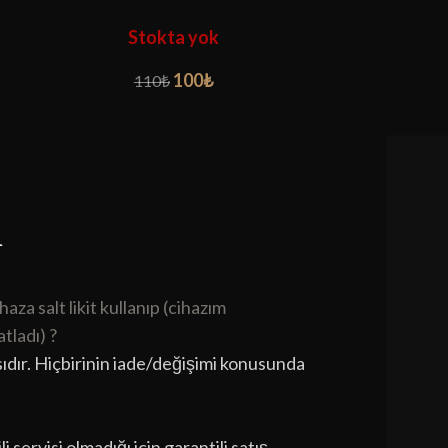
Stokta yok
S
100
₺
110
₺
r
aza salt likit kullanıp (cihazım
tladı) ?
sıdır. Hiçbirinin iade/değişimi konusunda
i servisi olmadığı için garantili satış