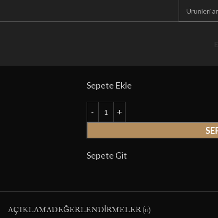
Ana Sayfa
Kendin Yap
Aromalar
M
Asap ICE 10ml
E
100
₺
110
₺
Sepete Ekle
SE
Sepete Git
AÇIKLAMA
DEĞERLENDIRMELER (0)