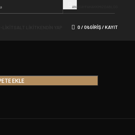
ix Aromalar
Asap ICE 10ml
ANASAYFA
HAKKIMIZDA
BLOG
0
/
0
₺
GIRIŞ / KAYIT
-LIKIT
SALT LIKIT
KENDIN YAP
PETE EKLE