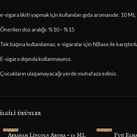
e-sigara likiti yapmak için kullanılan gıda aromasıdır. 10 M
Önerilen doz aralığı: %10 – %15
Tek başına kullanılamaz, e-sigaralar için NBase ile karıştırıl
E-sigara dışında kullanmayınız.
Çocukların ulaşamayacağı yerde muhafaza ediniz.
i̇lgili ürünler
-18%
-14%
Abraham Lincoln Aroma – 10 ML
Fuji Elm