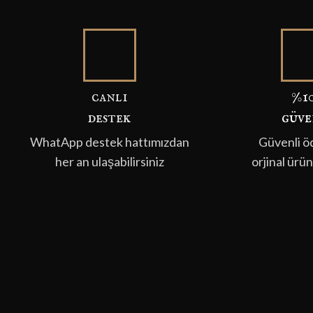
canli
%1
destek
güve
WhatApp destek hattımızdan
Güvenli 
her an ulaşabilirsiniz
orjinal ürün