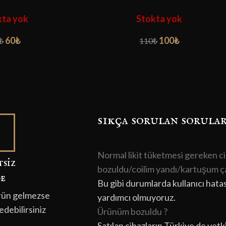
kta yok
Stokta yok
60
₺
100
₺
₺
110
₺
sıkça sorulan sorula
Normal likit tüketmesi gereken cih
si̇z
bozuldu/coilim yandı/kartuşum ça
de
Bu gibi durumlarda kullanıcı hata
rün gelmezse
yardımcı olmuyoruz.
edebilirsiniz
Ürünüm bozuldu ?
Satılan cihazların Türkiye de yetkil