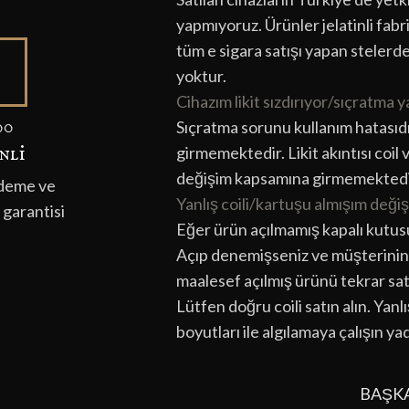
yapmıyoruz. Ürünler jelatinli fabr
tüm e sigara satışı yapan stelerd
yoktur.
Cihazım likit sızdırıyor/sıçratma
00
Sıçratma sorunu kullanım hatasıd
nli̇
girmemektedir. Likit akıntısı coil
değişim kapsamına girmemektedi
ödeme ve
Yanlış coili/kartuşu almışım değiş
 garantisi
Eğer ürün açılmamış kapalı kutus
Açıp denemişseniz ve müşterinin 
maalesef açılmış ürünü tekrar sa
Lütfen doğru coili satın alın. Yan
boyutları ile algılamaya çalışın ya
BAŞK