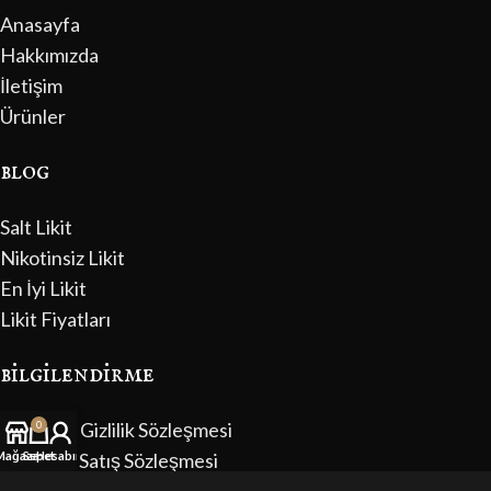
Anasayfa
Hakkımızda
İletişim
Ürünler
blog
Salt Likit
Nikotinsiz Likit
En İyi Likit
Likit Fiyatları
bilgilendirme
Üyelik ve Gizlilik Sözleşmesi
0
Mesafeli Satış Sözleşmesi
Mağaza
Sepet
Hesabım
Sipariş Bilgilendirme Formu