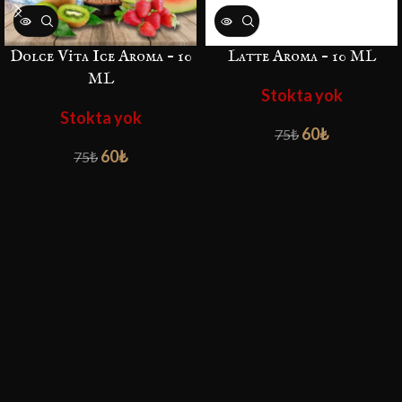
Dolce Vita Ice Aroma – 10
Latte Aroma – 10 ML
ML
Stokta yok
Stokta yok
60
₺
75
₺
60
₺
75
₺