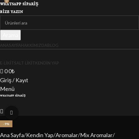
0
whatsapp sipariş
bize yazın
Arama
ANASAYFA
HAKKIMIZDA
BLOG
E-LIKIT
SALT LIKIT
KENDIN YAP
0
0
₺
Giriş / Kayıt
Menü
whatsapp sipariş
0
₺
Büyütmek için tıklayın
-9%
Ana Sayfa
Kendin Yap
Aromalar
Mix Aromalar