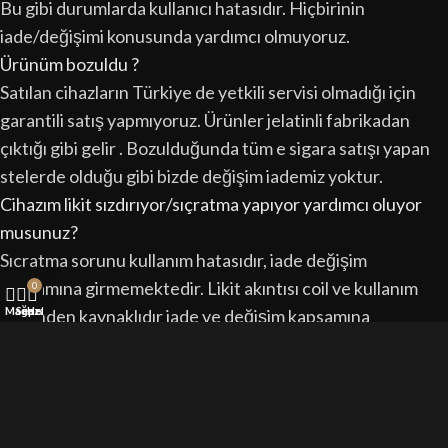
Bu gibi durumlarda kullanıcı hatasıdır. Hiçbirinin
iade/değişimi konusunda yardımcı olmuyoruz.
Ürünüm bozuldu ?
Satılan cihazların Türkiye de yetkili servisi olmadığı için
garantili satış yapmıyoruz. Ürünler jelatinli fabrikadan
çıktığı gibi gelir . Bozulduğunda tüm e sigara satışı yapan
stelerde olduğu gibi bizde değişim iademiz yoktur.
Cihazım likit sızdırıyor/sıçratma yapıyor yardımcı oluyor
musunuz?
Sıçratma sorunu kullanım hatasıdır, iade değişim
kapsamına girmemektedir. Likit akıntısı coil ve kullanım
0
Mağaza
Sepet
Hesabım
şeklinden kaynaklıdır iade ve değişim kapsamına
girmemektedir.
Yanlış coili/kartuşu almışım değiştirebilir miyim?
Eğer ürün açılmamış kapalı kutusunda ise değişimde
yardımcı oluyoruz. Açıp denemişseniz ve müşterinin kendi