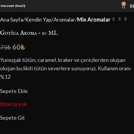
0
0
whatsapp sipariş
-20%
Ana Sayfa
Kendin Yap
Aromalar
Mix Aromalar
Gotica Aroma – 10 ML
60
₺
75
₺
Yumuşak tütün, caramel, kraker ve çerezlerden oluşan
oluşan bu likiti tütün severlere sunuyoruz. Kullanım oranı
%12
Sepete Ekle
Stokta yok
Sepete Git