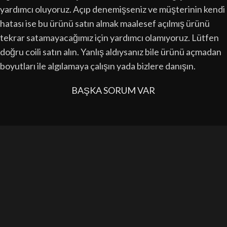
yardımcı oluyoruz. Açıp denemişseniz ve müşterinin kendi
hatası ise bu ürünü satın almak maalesef açılmış ürünü
tekrar satamayacağımız için yardımcı olamıyoruz. Lütfen
doğru coili satın alın. Yanlış aldıysanız bile ürünü açmadan
boyutları ile algılamaya çalışın yada bizlere danışın.
BAŞKA SORUM VAR
Dünyanın kabul gördüğü en iyi ithal tarifleri bir araya
getirerek üretimini yaptığımız ürünler ile 7 yıldır
Türkiye’nin en çok tercih edilen markası olmaktan
mutluluk duyuyoruz.