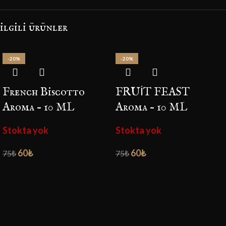
i̇lgili ürünler
-20%
-20%
French Biscotto
FRUİT FEAST
Aroma – 10 ML
Aroma – 10 ML
Stokta yok
Stokta yok
60
₺
60
₺
75
₺
75
₺