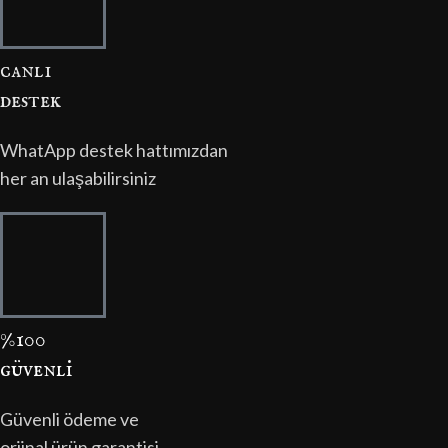
canli
destek
WhatApp destek hattımızdan
her an ulaşabilirsiniz
%100
güvenli̇
Güvenli ödeme ve
orjinal ürün garantisi