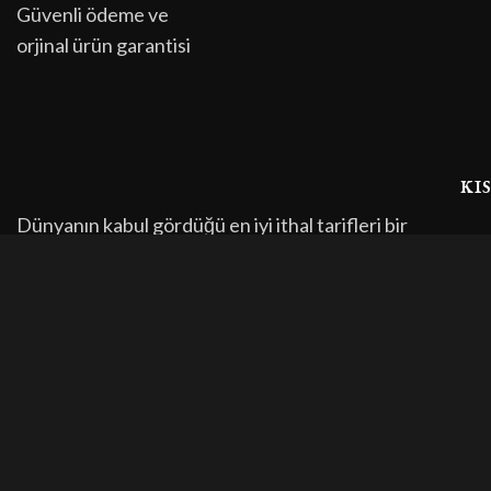
Güvenli ödeme ve
orjinal ürün garantisi
kı
Dünyanın kabul gördüğü en iyi ithal tarifleri bir
Ana
araya getirerek üretimini yaptığımız ürünler ile 7
Hak
yıldır Türkiye’nin en çok tercih edilen markası
İlet
olmaktan mutluluk duyuyoruz.
Ürü
Tüm hakları saklıdır. Copyright © 2024