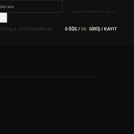
ANASAYFA
HAKKIMIZDA
BLOG
ma
0
ÖĞE
/
0
₺
GIRIŞ / KAYIT
KIT
SALT LIKIT
KENDIN YAP