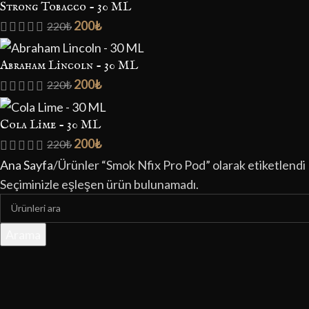
Strong Tobacco - 30 ML
200
₺
220
₺
Abraham Lincoln - 30 ML
200
₺
220
₺
Cola Lime - 30 ML
200
₺
220
₺
Ana Sayfa
Ürünler “Smok Nfix Pro Pod” olarak etiketlendi
Seçiminizle eşleşen ürün bulunamadı.
Arama