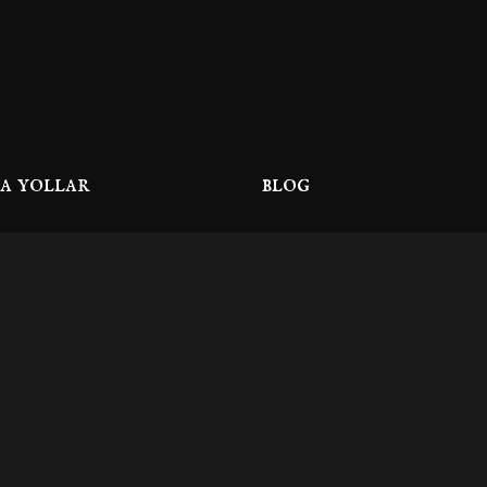
sa yollar
blog
sayfa
Salt Likit
kımızda
Nikotinsiz Likit
işim
En İyi Likit
nler
Likit Fiyatları