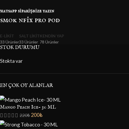
hatsapp sipariş
bize yazın
smok nfix pro pod
E-LIKIT
SALT LIKIT
KENDIN YAP
33 Ürünler
33 Ürünler
78 Ürünler
STOK DURUMU
Stokta var
EN ÇOK OY ALANLAR
Mango Peach Ice- 30 ML
200
₺
220
₺