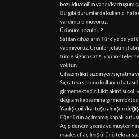
bozuldu/coilim yandı/kartuşum ça
Bu gibi durumlarda kullanıcı hata
yardımcı olmuyoruz.
Ürünüm bozuldu ?
Satılan cihazların Türkiye de yetkil
yapmıyoruz. Ürünler jelatinli fabr
tüm e sigara satışı yapan stelerd
yoktur.
Cihazım likit sızdırıyor/sıçratma
Sıçratma sorunu kullanım hatasıd
girmemektedir. Likit akıntısı coil
değişim kapsamına girmemektedi
Yanlış coili/kartuşu almışım değiş
Eğer ürün açılmamış kapalı kutus
Açıp denemişseniz ve müşterinin 
maalesef açılmış ürünü tekrar sa