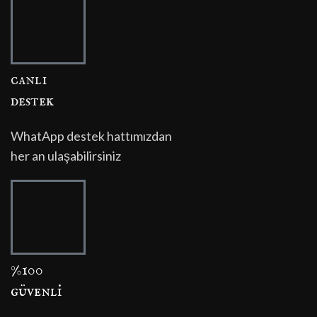
canli
destek
WhatApp destek hattımızdan
her an ulaşabilirsiniz
%100
güvenli̇