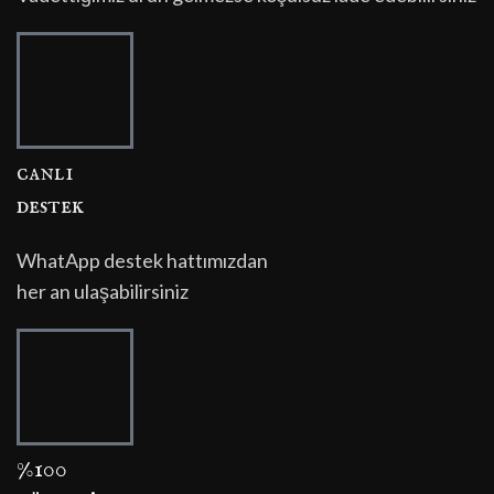
canli
destek
WhatApp destek hattımızdan
her an ulaşabilirsiniz
%100