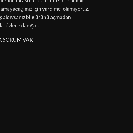
kendi hatası ise bu ürünü satın almak
tamayacağımız için yardımcı olamıyoruz.
lış aldıysanız bile ürünü açmadan
da bizlere danışın.
A SORUM VAR