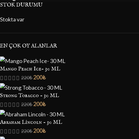
STOK DURUMU
Stokta var
EN ÇOK OY ALANLAR
Mango Peach Ice- 30 ML
200
₺
220
₺
Strong Tobacco - 30 ML
200
₺
220
₺
Abraham Lincoln - 30 ML
200
₺
220
₺