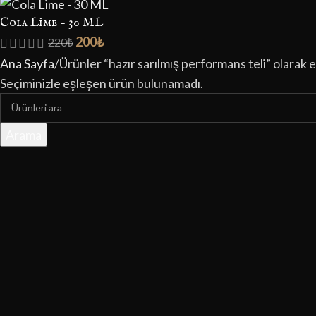
Cola Lime - 30 ML
200
₺
220
₺
Ana Sayfa
Ürünler “hazır sarılmış performans teli” olarak e
Seçiminizle eşleşen ürün bulunamadı.
Arama