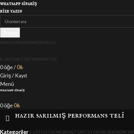
whatsapp sipariş
bize yazın
Arama
ANASAYFA
HAKKIMIZDA
BLOG
E-LIKIT
SALT LIKIT
KENDIN YAP
0
öğe
/
0
₺
Giriş / Kayıt
Menü
whatsapp sipariş
0
öğe
0
₺
hazır sarılmış performans teli
Kategoriler
E-LIKIT
33 ÜRÜNLER
SALT LIKIT
33 ÜRÜNLER
KENDIN YA