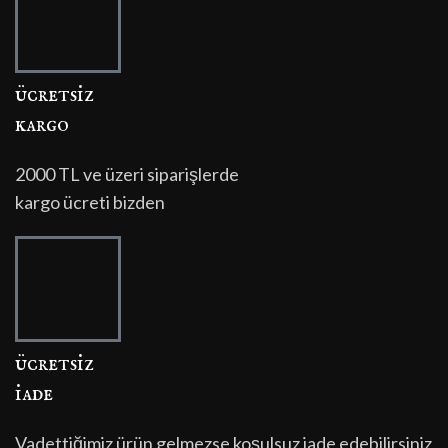
ücretsi̇z
kargo
2000 TL ve üzeri siparişlerde
kargo ücreti bizden
ücretsi̇z
i̇ade
Vadettiğimiz ürün gelmezse koşulsuz iade edebilirsiniz