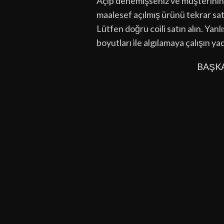
Açıp denemişseniz ve müşterinin 
maalesef açılmış ürünü tekrar sa
Lütfen doğru coili satın alın. Yan
boyutları ile algılamaya çalışın ya
BAŞK