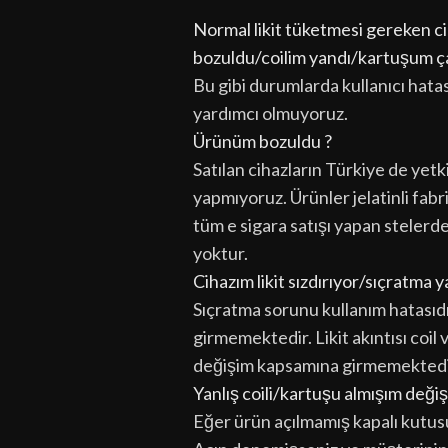
Normal likit tüketmesi gereken cih
bozuldu/coilim yandı/kartuşum ça
Bu gibi durumlarda kullanıcı hata
yardımcı olmuyoruz.
Ürünüm bozuldu ?
Satılan cihazların Türkiye de yetkil
yapmıyoruz. Ürünler jelatinli fabr
tüm e sigara satışı yapan stelerd
yoktur.
Cihazım likit sızdırıyor/sıçratma
Sıçratma sorunu kullanım hatasıd
girmemektedir. Likit akıntısı coil
değişim kapsamına girmemektedi
Yanlış coili/kartuşu almışım değiş
Eğer ürün açılmamış kapalı kutus