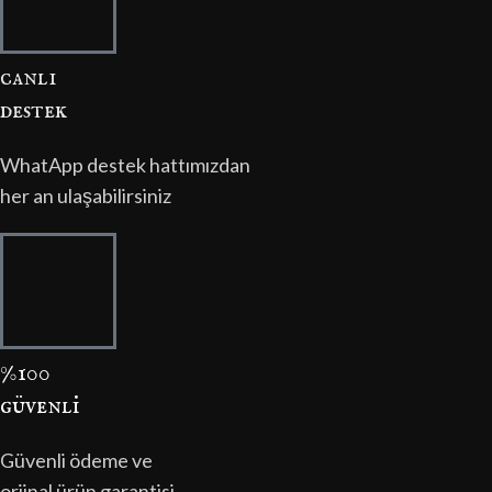
canli
destek
WhatApp destek hattımızdan
her an ulaşabilirsiniz
%100
güvenli̇
Güvenli ödeme ve
orjinal ürün garantisi