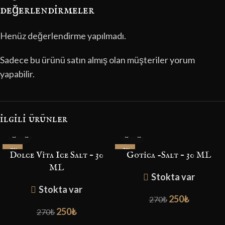
değerlendirmeler
Henüz değerlendirme yapılmadı.
Sadece bu ürünü satın almış olan müşteriler yorum
yapabilir.
i̇lgili ürünler
-7%
-7%
Dolce Vita Ice Salt – 30
Gotica -Salt – 30 ML
ML
Stokta var
Stokta var
250
₺
270
₺
250
₺
270
₺