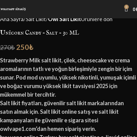
0
0
-7%
whatsapp sipariş
Ana Sayfa
Salt Likit
Owl Salt Likit
Ürünlere dön
Unicorn Candy – Salt – 30 ML
250
₺
270
₺
Strawberry Milk salt likit, çilek, cheesecake ve crema
aromalarının tatlı ve yoğun birleşimiyle zengin bir içim
sunar. Pod mod uyumlu, yüksek nikotinli, yumuşak içimli
ve boğaz vurumu yüksek likit tavsiyesi 2025 için
mükemmel bir tercihtir.
Salt likit fiyatları, güvenilir salt likit markalarından
satın almak için. Salt likit online satış ve salt likit
kampanyaları ile güvenilir e sigara sitesi
owlvape1.com’dan hemen sipariş verin.