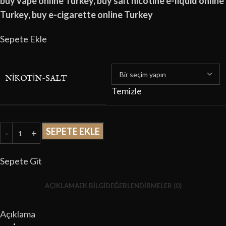
buy vape online Turkey, buy salt nicotine e-liquid online
Turkey, buy e-cigarette online Turkey
Sepete Ekle
NIKOTIN-SALT
Temizle
SEPETE EKLE
Sepete Git
AÇIKLAMA
EK BILGI
DEĞERLENDIRMELER (0)
Açıklama