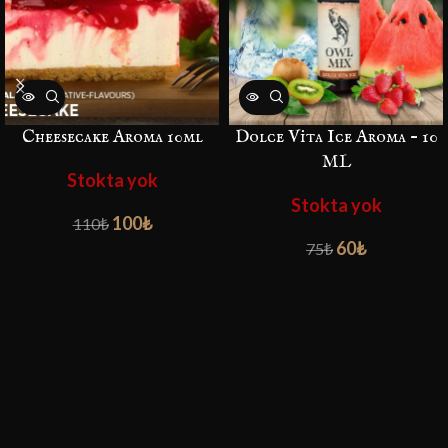
Cheesecake Aroma 10ml
Dolce Vita Ice Aroma – 10
ML
Stokta yok
Stokta yok
100
₺
110
₺
60
₺
75
₺