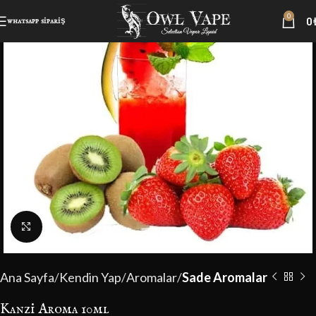
0
0
-9%
whatsapp sipariş
Büyütmek için tıklayın
Ana Sayfa
Kendin Yap
Aromalar
Sade Aromalar
Kanzi Aroma 10ml