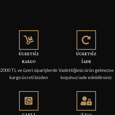
ücretsi̇z
ücretsi̇z
kargo
i̇ade
2000 TL ve üzeri siparişlerde
Vadettiğimiz ürün gelmezse
kargo ücreti bizden
koşulsuz iade edebilirsiniz
canli
%100