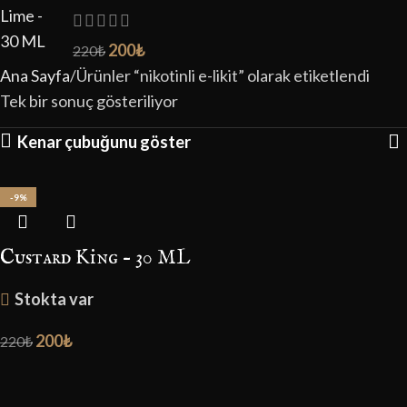
200
₺
220
₺
Ana Sayfa
Ürünler “nikotinli e-likit” olarak etiketlendi
Tek bir sonuç gösteriliyor
Kenar çubuğunu göster
-9%
Custard King – 30 ML
Stokta var
200
₺
220
₺