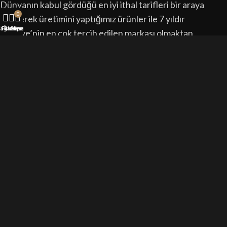
Dünyanın kabul gördüğü en iyi ithal tarifleri bir araya
0
getirerek üretimini yaptığımız ürünler ile 7 yıldır
ağaza
Filtreler
Sepet
Hesabım
Türkiye’nin en çok tercih edilen markası olmaktan
mutluluk duyuyoruz.
kısa yollar
Anasayfa
Hakkımızda
İletişim
Ürünler
blog
Salt Likit
Nikotinsiz Likit
En İyi Likit