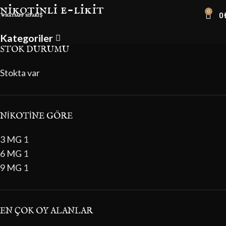
nikotinli e-likit
0
0
whatsapp sipariş
Kategoriler
STOK DURUMU
Stokta var
NIKOTINE GÖRE
3 MG
1
6 MG
1
9 MG
1
EN ÇOK OY ALANLAR