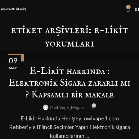
0
0
whatsapp sipariş
etiket arşivleri: e-likit
yorumları
BLOG
09
E-Likit hakkında :
MAY
Elektronik Sigara zararlı mı
? Kapsamlı bir makale
0
Owl-Vape_Magaza
E-Likit Hakkında Her Şey: owlvape1.com
Rehberiyle Bilinçli Seçimler Yapın Elektronik sigara
kullanıcılarının ...