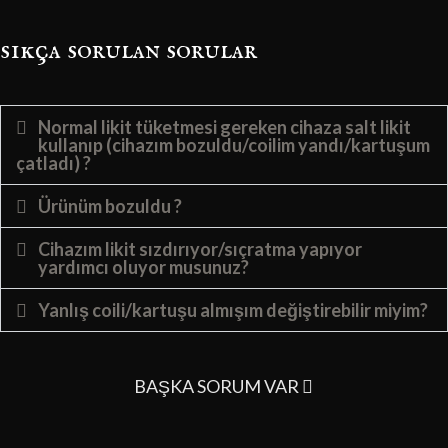
sıkça sorulan sorular
Normal likit tüketmesi gereken cihaza salt likit
kullanıp (cihazım bozuldu/coilim yandı/kartuşum
çatladı) ?
Ürünüm bozuldu ?
Cihazım likit sızdırıyor/sıçratma yapıyor
yardımcı oluyor musunuz?
Yanlış coili/kartuşu almışım değiştirebilir miyim?
BAŞKA SORUM VAR