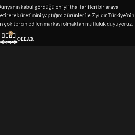
ünyanın kabul gördüğü en iyi ithal tarifleri bir araya
etirerek üretimini yaptığımız ürünler ile 7 yıldır Türkiye’nin
n çok tercih edilen markası olmaktan mutluluk duyuyoruz.
0
kısa yollar
nar çubuğu
ağaza
Sepet
Hesabım
Anasayfa
Hakkımızda
İletişim
Ürünler
blog
Salt Likit
Nikotinsiz Likit
En İyi Likit
Likit Fiyatları