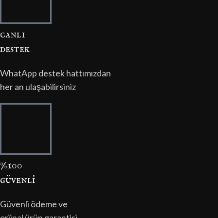
canli
destek
WhatApp destek hattımızdan
her an ulaşabilirsiniz
%100
güvenli̇
Güvenli ödeme ve
orjinal ürün garantisi