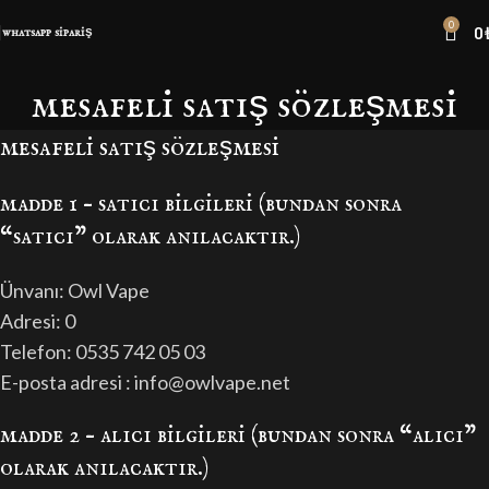
0
0
whatsapp sipariş
mesafeli satış sözleşmesi
mesafeli̇ satiş sözleşmesi̇
madde 1 – satici bi̇lgi̇leri̇ (bundan sonra
“satici” olarak anılacaktır.)
Ünvanı: Owl Vape
Adresi: 0
Telefon: 0535 742 05 03
E-posta adresi : info@owlvape.net
madde 2 – alici bi̇lgi̇leri̇ (bundan sonra “alici”
olarak anılacaktır.)