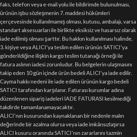
faks, telefon veya e-mail yolu ile bildirimde bulunulması,
ürünün işbu sözleşmenin 7. maddesi hükümleri
çerçevesinde kullanılmamış olması, kutusu, ambalajı, varsa
standart aksesuarları ile birlikte eksiksiz ve hasarsız olarak
iade edilmiş olması şarttır. Bu hakkın kullanılması halinde,
3. kişiye veya ALICI’ya teslim edilen ürünün SATICI’ya
gönderildiğine ilişkin kargo teslim tutanağı örneği ile
fatura aslının iadesi zorunludur. Bu belgelerin ulaşmasını
takip eden 10 gün içinde ürün bedeli ALICI’ya iade edilir.
Cayma hakkı nedeni ile iade edilen ürünün kargo bedeli
SATICI tarafından karşılanır. Faturası kurumlar adına
düzenlenen sipariş iadeleri İADE FATURASI kesilmediği
takdirde tamamlanamayacaktır.
ALICI’nın kusurundan kaynaklanan bir nedenle malın
değerinde bir azalma olursa veya iade imkânsızlaşırsa
ALICI kusuru oranında SATICI’nın zararlarını tazmin