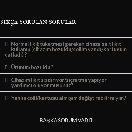
sıkça sorulan sorular
Normal likit tüketmesi gereken cihaza salt likit
kullanıp (cihazım bozuldu/coilim yandı/kartuşum
çatladı) ?
Ürünüm bozuldu ?
Cihazım likit sızdırıyor/sıçratma yapıyor
yardımcı oluyor musunuz?
Yanlış coili/kartuşu almışım değiştirebilir miyim?
BAŞKA SORUM VAR